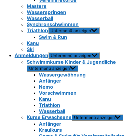
Vereinsrekorde
Masters
Wasserspringen
Wasserball
Synchronschwimmen
Triathlon
Untermenü anzeigen
Swim & Run
Kanu
Ski
Anmeldungen
Untermenü anzeigen
Schwimmkurse Kinder & Jugendliche
Untermenü anzeigen
Wassergewöhnung
Anfänger
Nemo
Vorschwimmen
Kanu
Triathlon
Wasserball
Kurse Erwachsene
Untermenü anzeigen
Anfänger
Kraulkurs