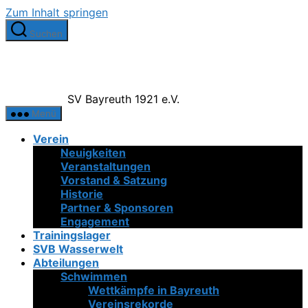
Zum Inhalt springen
Suchen
SV Bayreuth 1921 e.V.
Menü
Verein
Neuigkeiten
Veranstaltungen
Vorstand & Satzung
Historie
Partner & Sponsoren
Engagement
Trainingslager
SVB Wasserwelt
Abteilungen
Schwimmen
Wettkämpfe in Bayreuth
Vereinsrekorde