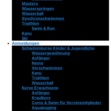
Masters
Wasserspringen
Wasserball
Synchronschwimmen
Triathlon
Swim & Run
Kanu
Ski
Anmeldungen
Schwimmkurse Kinder & Jugendliche
Wassergewöhnung
Anfänger
Nemo
Vorschwimmen
Kanu
Triathlon
Wasserball
Kurse Erwachsene
Anfänger
Kraulkurs
Come & Swim für Vereinsmitglieder
Aquajogging