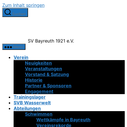
Zum Inhalt springen
Suchen
SV Bayreuth 1921 e.V.
Menü
Verein
Neuigkeiten
Veranstaltungen
Vorstand & Satzung
Historie
Partner & Sponsoren
Engagement
Trainingslager
SVB Wasserwelt
Abteilungen
Schwimmen
Wettkämpfe in Bayreuth
Vereinsrekorde