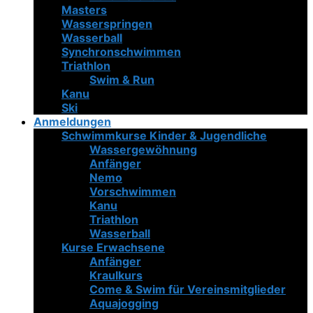
Masters
Wasserspringen
Wasserball
Synchronschwimmen
Triathlon
Swim & Run
Kanu
Ski
Anmeldungen
Schwimmkurse Kinder & Jugendliche
Wassergewöhnung
Anfänger
Nemo
Vorschwimmen
Kanu
Triathlon
Wasserball
Kurse Erwachsene
Anfänger
Kraulkurs
Come & Swim für Vereinsmitglieder
Aquajogging