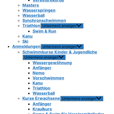
Vereinsrekorde
Masters
Wasserspringen
Wasserball
Synchronschwimmen
Triathlon
Untermenü anzeigen
Swim & Run
Kanu
Ski
Anmeldungen
Untermenü anzeigen
Schwimmkurse Kinder & Jugendliche
Untermenü anzeigen
Wassergewöhnung
Anfänger
Nemo
Vorschwimmen
Kanu
Triathlon
Wasserball
Kurse Erwachsene
Untermenü anzeigen
Anfänger
Kraulkurs