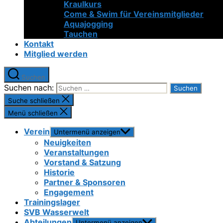
Kraulkurs
Come & Swim für Vereinsmitglieder
Aquajogging
Tauchen
Kontakt
Mitglied werden
Suchen
Suchen nach:
Suche schließen
Menü schließen
Verein
Untermenü anzeigen
Neuigkeiten
Veranstaltungen
Vorstand & Satzung
Historie
Partner & Sponsoren
Engagement
Trainingslager
SVB Wasserwelt
Abteilungen
Untermenü anzeigen