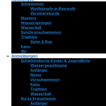
Schwimmen
Wettkämpfe in Bayreuth
Vereinsrekorde
Masters
Wasserspringen
Wasserball
Synchronschwimmen
Triathlon
Swim & Run
Kanu
Ski
Anmeldungen
Schwimmkurse Kinder & Jugendliche
Wassergewöhnung
Anfänger
Nemo
Vorschwimmen
Kanu
Triathlon
Wasserball
Kurse Erwachsene
Anfänger