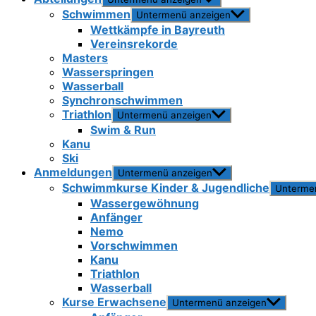
Schwimmen
Untermenü anzeigen
Wettkämpfe in Bayreuth
Vereinsrekorde
Masters
Wasserspringen
Wasserball
Synchronschwimmen
Triathlon
Untermenü anzeigen
Swim & Run
Kanu
Ski
Anmeldungen
Untermenü anzeigen
Schwimmkurse Kinder & Jugendliche
Unterme
Wassergewöhnung
Anfänger
Nemo
Vorschwimmen
Kanu
Triathlon
Wasserball
Kurse Erwachsene
Untermenü anzeigen