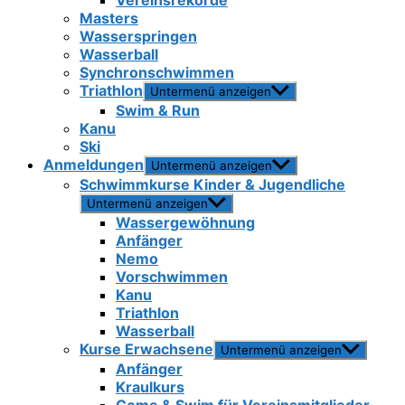
Vereinsrekorde
Masters
Wasserspringen
Wasserball
Synchronschwimmen
Triathlon
Untermenü anzeigen
Swim & Run
Kanu
Ski
Anmeldungen
Untermenü anzeigen
Schwimmkurse Kinder & Jugendliche
Untermenü anzeigen
Wassergewöhnung
Anfänger
Nemo
Vorschwimmen
Kanu
Triathlon
Wasserball
Kurse Erwachsene
Untermenü anzeigen
Anfänger
Kraulkurs