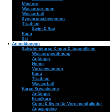
Masters
Wasserspringen
Wasserball
Synchronschwimmen
Triathlon
Swim & Run
Kanu
Ski
Anmeldungen
Schwimmkurse Kinder & Jugendliche
Wassergewöhnung
Anfänger
Nemo
Vorschwimmen
Kanu
Triathlon
Wasserball
Kurse Erwachsene
Anfänger
Kraulkurs
Come & Swim für Vereinsmitglieder
Aquajogging