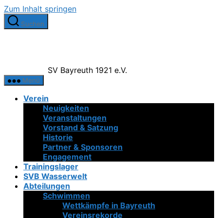
Zum Inhalt springen
Suchen
SV Bayreuth 1921 e.V.
Menü
Verein
Neuigkeiten
Veranstaltungen
Vorstand & Satzung
Historie
Partner & Sponsoren
Engagement
Trainingslager
SVB Wasserwelt
Abteilungen
Schwimmen
Wettkämpfe in Bayreuth
Vereinsrekorde