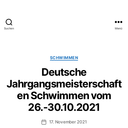
Suchen
Menü
SV
Bayreuth
1921
e.V.
Kategorien
SCHWIMMEN
Deutsche
Jahrgangsmeisterschaft
en Schwimmen vom
26.-30.10.2021
17. November 2021
Veröffentlichungsdatum