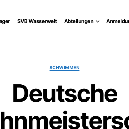
lager
SVB Wasserwelt
Abteilungen
Anmeldu
Kategorien
SCHWIMMEN
Deutsche
hnmeisters