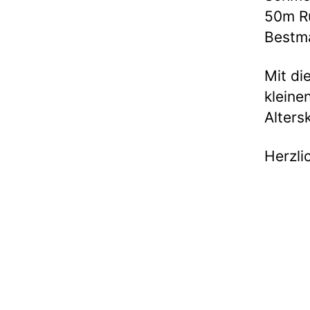
50m Rü
Bestm
Mit di
kleine
Alters
Herzli