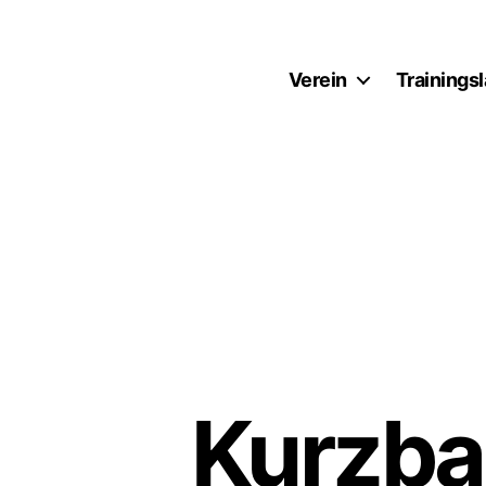
Verein
Trainings
SV
Bayreuth
1921
e.V.
Kurzba