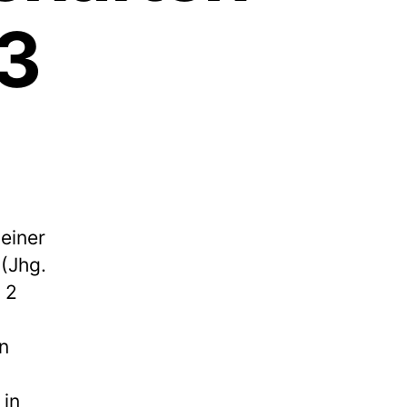
3
einer
(Jhg.
 2
n
m
 in