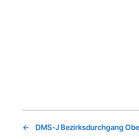
←
DMS-J Bezirksdurchgang Obe