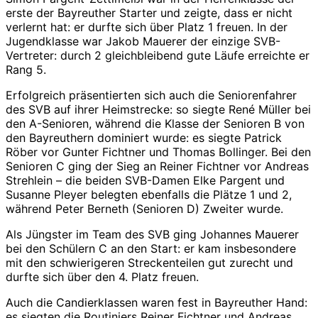
erste der Bayreuther Starter und zeigte, dass er nicht
verlernt hat: er durfte sich über Platz 1 freuen. In der
Jugendklasse war Jakob Mauerer der einzige SVB-
Vertreter: durch 2 gleichbleibend gute Läufe erreichte er
Rang 5.
Erfolgreich präsentierten sich auch die Seniorenfahrer
des SVB auf ihrer Heimstrecke: so siegte René Müller bei
den A-Senioren, während die Klasse der Senioren B von
den Bayreuthern dominiert wurde: es siegte Patrick
Röber vor Gunter Fichtner und Thomas Bollinger. Bei den
Senioren C ging der Sieg an Reiner Fichtner vor Andreas
Strehlein – die beiden SVB-Damen Elke Pargent und
Susanne Pleyer belegten ebenfalls die Plätze 1 und 2,
während Peter Berneth (Senioren D) Zweiter wurde.
Als Jüngster im Team des SVB ging Johannes Mauerer
bei den Schülern C an den Start: er kam insbesondere
mit den schwierigeren Streckenteilen gut zurecht und
durfte sich über den 4. Platz freuen.
Auch die Candierklassen waren fest in Bayreuther Hand:
es siegten die Routiniers Reiner Fichtner und Andreas