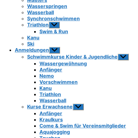
Masters
Wasserspringen
Wasserball
Synchronschwimmen
Triathlon
Untermenü
anzeigen
Swim & Run
Kanu
Ski
Anmeldungen
Untermenü
anzeigen
Schwimmkurse Kinder & Jugendliche
Unterme
anzeigen
Wassergewöhnung
Anfänger
Nemo
Vorschwimmen
Kanu
Triathlon
Wasserball
Kurse Erwachsene
Untermenü
anzeigen
Anfänger
Kraulkurs
Come & Swim für Vereinsmitglieder
Aquajogging