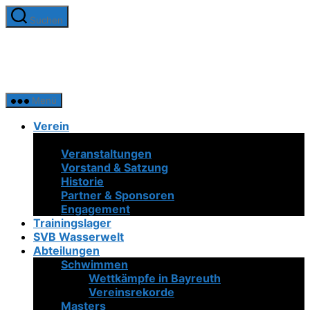
Zum
Suchen
Inhalt
SV
springen
Bayreuth
1921
e.V.
Menü
Verein
Neuigkeiten
Veranstaltungen
Vorstand & Satzung
Historie
Partner & Sponsoren
Engagement
Trainingslager
SVB Wasserwelt
Abteilungen
Schwimmen
Wettkämpfe in Bayreuth
Vereinsrekorde
Masters