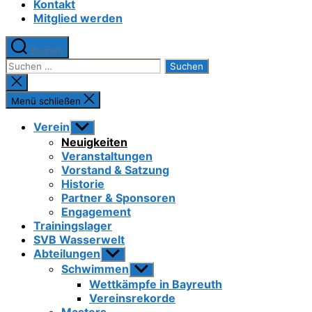
Kontakt
Mitglied werden
Suchen
Suchen
nach:
Suche
schließen
Menü schließen
Verein
Untermenü
anzeigen
Neuigkeiten
Veranstaltungen
Vorstand & Satzung
Historie
Partner & Sponsoren
Engagement
Trainingslager
SVB Wasserwelt
Abteilungen
Untermenü
anzeigen
Schwimmen
Untermenü
anzeigen
Wettkämpfe in Bayreuth
Vereinsrekorde