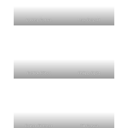
Lorenz Gorwa
Max Petzold
Patrick Röber
Philipp Opitz
Reiner Fichtner
Till Gorwa