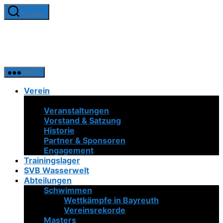
Zum
Suchen
Inhalt
SV
springen
Bayreuth
1921
e.V.
Menü
Verein
Neuigkeiten
Veranstaltungen
Vorstand & Satzung
Historie
Partner & Sponsoren
Engagement
Trainingslager
SVB Wasserwelt
Abteilungen
Schwimmen
Wettkämpfe in Bayreuth
Vereinsrekorde
Masters