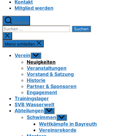
Kontakt
Mitglied werden
Suchen
Suchen
nach:
Suche
schließen
Menü schließen
Verein
Untermenü
anzeigen
Neuigkeiten
Veranstaltungen
Vorstand & Satzung
Historie
Partner & Sponsoren
Engagement
Trainingslager
SVB Wasserwelt
Abteilungen
Untermenü
anzeigen
Schwimmen
Untermenü
anzeigen
Wettkämpfe in Bayreuth
Vereinsrekorde