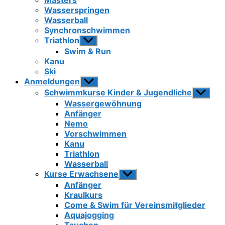
Masters
Wasserspringen
Wasserball
Synchronschwimmen
Triathlon
Untermenü
anzeigen
Swim & Run
Kanu
Ski
Anmeldungen
Untermenü
anzeigen
Schwimmkurse Kinder & Jugendliche
Unterme
anzeigen
Wassergewöhnung
Anfänger
Nemo
Vorschwimmen
Kanu
Triathlon
Wasserball
Kurse Erwachsene
Untermenü
anzeigen
Anfänger
Kraulkurs
Come & Swim für Vereinsmitglieder
Aquajogging