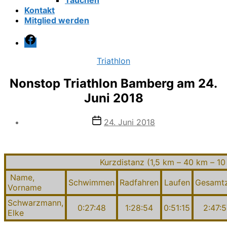
Tauchen
Kontakt
Mitglied werden
Facebook
Kategorien
Triathlon
Nonstop Triathlon Bamberg am 24.
Juni 2018
Veröffentlichungsdatum
24. Juni 2018
Kurzdistanz (1,5 km – 40 km – 10
Name,
Schwimmen
Radfahren
Laufen
Gesamtz
Vorname
Schwarzmann,
0:27:48
1:28:54
0:51:15
2:47:5
Elke