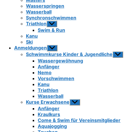
Masters
Wasserspringen
Wasserball
Synchronschwimmen
Triathlon
Untermenü
anzeigen
Swim & Run
Kanu
Ski
Anmeldungen
Untermenü
anzeigen
Schwimmkurse Kinder & Jugendliche
Unterme
anzeigen
Wassergewöhnung
Anfänger
Nemo
Vorschwimmen
Kanu
Triathlon
Wasserball
Kurse Erwachsene
Untermenü
anzeigen
Anfänger
Kraulkurs
Come & Swim für Vereinsmitglieder
Aquajogging