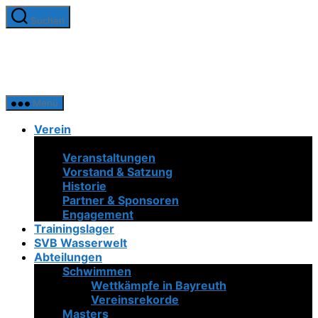
Zum
Suchen
Inhalt
SV
springen
Bayreuth
1921
e.V.
Menü
Verein
Neuigkeiten
Veranstaltungen
Vorstand & Satzung
Historie
Partner & Sponsoren
Engagement
Trainingslager
SVB Wasserwelt
Abteilungen
Schwimmen
Wettkämpfe in Bayreuth
Vereinsrekorde
Masters