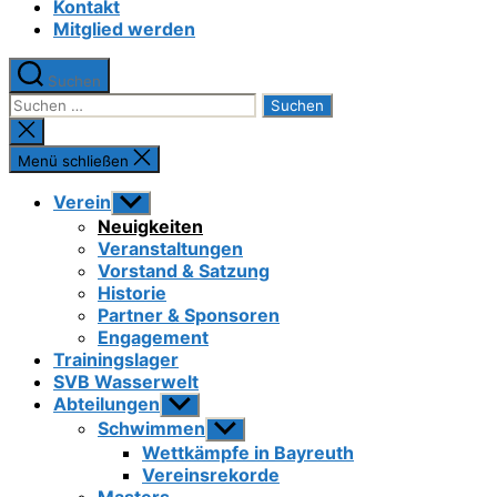
Kontakt
Mitglied werden
Suchen
Suchen
nach:
Suche
schließen
Menü schließen
Verein
Untermenü
anzeigen
Neuigkeiten
Veranstaltungen
Vorstand & Satzung
Historie
Partner & Sponsoren
Engagement
Trainingslager
SVB Wasserwelt
Abteilungen
Untermenü
anzeigen
Schwimmen
Untermenü
anzeigen
Wettkämpfe in Bayreuth
Vereinsrekorde