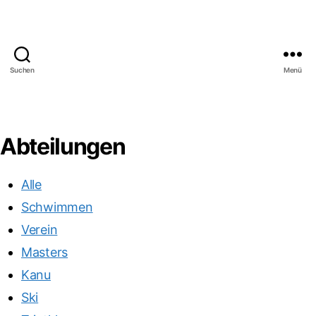
Suchen
Menü
SV
Bayreuth
1921
e.V.
Abteilungen
Alle
Schwimmen
Verein
Masters
Kanu
Ski