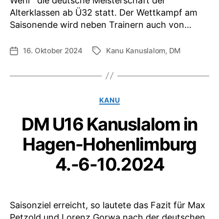
Wehr“ die deutsche Meisterschaft der
Alterklassen ab Ü32 statt. Der Wettkampf am
Saisonende wird neben Trainern auch von…
16. Oktober 2024
Kanu Kanuslalom
,
DM
Veröffentlichungsdatum
Schlagwörter
Kategorien
KANU
DM U16 Kanuslalom in
Hagen-Hohenlimburg
4.-6-10.2024
Saisonziel erreicht, so lautete das Fazit für Max
Petzold und Lorenz Gorwa nach der deutschen