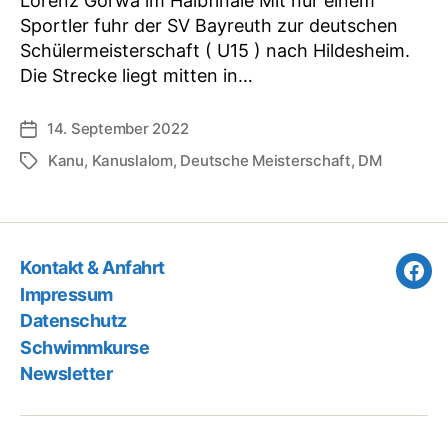
Lorenz Gorwa im Halbfinale Mit nur einem
Sportler fuhr der SV Bayreuth zur deutschen
Schülermeisterschaft ( U15 ) nach Hildesheim.
Die Strecke liegt mitten in…
14. September 2022
Veröffentlichungsdatum
Kanu
,
Kanuslalom
,
Deutsche Meisterschaft
,
DM
Schlagwörter
Kontakt & Anfahrt
Fac
Impressum
Datenschutz
Schwimmkurse
Newsletter