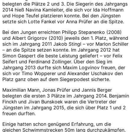
belegten die Plätze 2 und 3. Die Siegerin des Jahrgangs
2014 hieß Navina Kamleiter, die sich vor Ida Hoffmann
und Hope Teufel platzieren konnte. Bei den Jüngsten
setzte sich Lotte Fankel vor Anna Prüfer an die Spitze.
Bei den Jungen erreichten Philipp Stepanenko (2008)
und Albert Grigorov (2010) jeweils den 1. Platz, während
sich im Jahrgang 2011 Jakob Stingl – vor Marlon Schiller
– an die Spitze setzen konnte. Im Jahrgang 2012 hat
Simon Gaspert die beste Leistung geliefert – vor Felix
Seifert und Ferdinand Zollinger. Über den Sieg im
Jahrgang 2013 durfte sich Maxim Logvinov freuen, der
sich vor Timo Wopperer und Alexander Uschakov den
Platz ganz oben auf dem Siegerpodest sicherte.
Maximilian Mann, Jonas Prüfer und Jannis Berger
belegten die ersten 3 Plätze im Jahrgang 2014. Benjamin
Finckh und Jivan Bunskoek waren die Vertreter der
Jüngsten im Jahrgang 2015, die sich über Platz 1 und 2
freuen durften.
Einige hatten schon genügend Erfahrung, um die
gleichen Schwimmstrecken 50m lang durchzukämpfen.