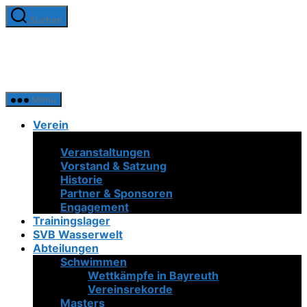
Zum
Suchen
Inhalt
SV
springen
Bayreuth
1921
e.V.
Menü
Verein
Neuigkeiten
Veranstaltungen
Vorstand & Satzung
Historie
Partner & Sponsoren
Engagement
Trainingslager
SVB Wasserwelt
Abteilungen
Schwimmen
Wettkämpfe in Bayreuth
Vereinsrekorde
Masters