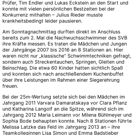
Prüfer, Tim Endler und Lukas Eckstein an den Start und
konnte mit vielen persönlichen Bestzeiten bei der
Konkurrenz mithalten – Julius Rieder musste
krankheitsbedingt leider pausieren.
Am Sonntagnachmittag durften direkt im Anschluss
bereits zum 2. Mal die Nachwuchsschwimmer des SVB
ihre Kräfte messen. Es traten die Mädchen und Jungen
der Jahrgänge 2007 bis 2016 an 8 Stationen an. Hier
waren nicht nur „klassische“ Schwimmtechniken gefragt,
sondern auch Streckentauchen, Springen, Gleiten und
Beinschlag. Die etwa 60 Kinder hatten sichtlich Spaß
und konnten sich nach anschließendem Kuchenbuffet
über ihre Leistungen im Rahmen einer Siegerehrung
freuen.
Bei der 25m-Wertung setzte sich bei den Mädchen im
Jahrgang 2011 Varvara Damaratskaya vor Clara Pflanz
und Katharina Langolf an die Spitze, während sich im
Jahrgang 2012 Maria Leimann vor Milena Bühlmeyer und
Sophia Bode behaupten konnte. Nach 8 Stationen führte
Melissa Latzke das Feld im Jahrgang 2013 an – ihre
Teamkolleginnen Lisa Simon und Emma Badstieber