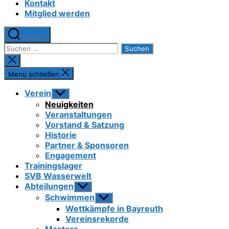
Kontakt
Mitglied werden
Suchen
Suchen
nach:
Suche
schließen
Menü schließen
Verein
Untermenü
anzeigen
Neuigkeiten
Veranstaltungen
Vorstand & Satzung
Historie
Partner & Sponsoren
Engagement
Trainingslager
SVB Wasserwelt
Abteilungen
Untermenü
anzeigen
Schwimmen
Untermenü
anzeigen
Wettkämpfe in Bayreuth
Vereinsrekorde