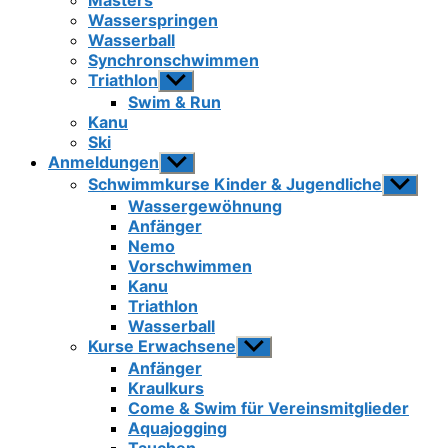
Masters
Wasserspringen
Wasserball
Synchronschwimmen
Triathlon
Untermenü
anzeigen
Swim & Run
Kanu
Ski
Anmeldungen
Untermenü
anzeigen
Schwimmkurse Kinder & Jugendliche
Unterme
anzeigen
Wassergewöhnung
Anfänger
Nemo
Vorschwimmen
Kanu
Triathlon
Wasserball
Kurse Erwachsene
Untermenü
anzeigen
Anfänger
Kraulkurs
Come & Swim für Vereinsmitglieder
Aquajogging