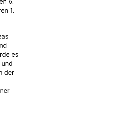
en 6.
en 1.
eas
und
rde es
r und
n der
iner