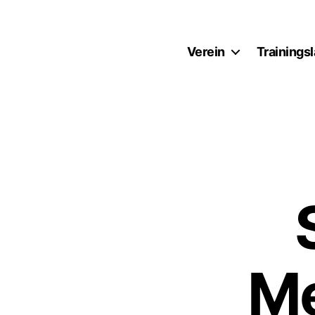
Verein
Trainings
SV
Bayreuth
1921
e.V.
Me