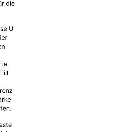
r die
sse U
ier
en
te.
ill
renz
arke
ten.
beste