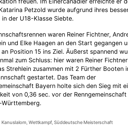
ikation freuen. Im Einercanadier erreichte er d
Katarina Petzold wurde aufgrund ihres besser
 in der U18-Klasse Siebte.
nschaftsrennen waren Reiner Fichtner, Andr
ein und Elke Haagen an den Start gegangen 
an Position 15 ins Ziel. Äußerst spannend wu
nmal zum Schluss: hier waren Reiner Fichtne
s Strehlein zusammen mit 2 Fürther Booten i
nnschaft gestartet. Das Team der
meinschaft Bayern holte sich den Sieg mit e
keit von 0,36 sec. vor der Renngemeinschaft
-Württemberg.
 Kanuslalom
,
Wettkampf
,
Süddeutsche Meisterschaft
rter