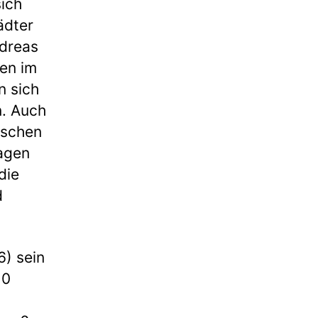
sich
ädter
ndreas
den im
n sich
n. Auch
tschen
aagen
die
d
6) sein
10