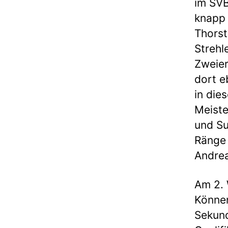
im SVB
knapp 
Thorst
Strehl
Zweier
dort e
in die
Meiste
und Su
Ränge 
Andrea
Am 2. 
Können
Sekund