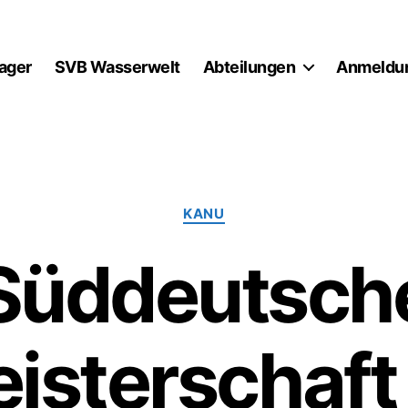
lager
SVB Wasserwelt
Abteilungen
Anmeldu
Kategorien
KANU
Süddeutsch
isterschaft