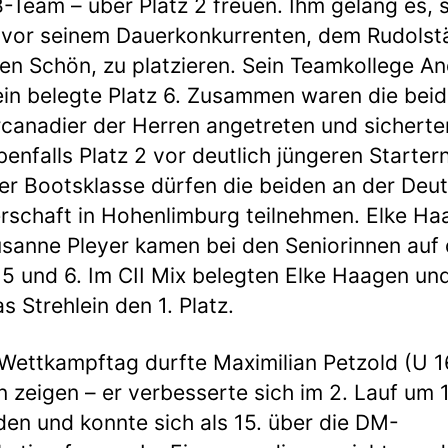
-Team – über Platz 2 freuen. Ihm gelang es, 
vor seinem Dauerkonkurrenten, dem Rudolst
en Schön, zu platzieren. Sein Teamkollege A
ein belegte Platz 6. Zusammen waren die bei
canadier der Herren angetreten und sicherte
benfalls Platz 2 vor deutlich jüngeren Starter
ser Bootsklasse dürfen die beiden an der Deu
rschaft in Hohenlimburg teilnehmen. Elke H
sanne Pleyer kamen bei den Seniorinnen auf 
5 und 6. Im CII Mix belegten Elke Haagen un
s Strehlein den 1. Platz.
Wettkampftag durfte Maximilian Petzold (U 1
 zeigen – er verbesserte sich im 2. Lauf um 
en und konnte sich als 15. über die DM-