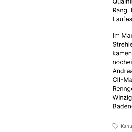
Qualif
Rang. 
Laufes
Im Man
Strehl
kamen 
nochei
Andrea
CII-Ma
Rennge
Winzig
Baden
Kanu
Schlagwö