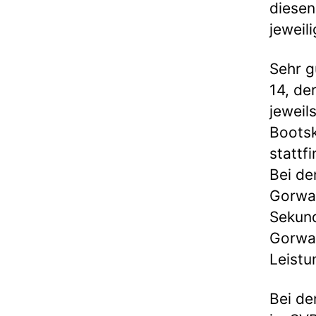
diesen
jeweil
Sehr g
14, de
jeweil
Bootsk
stattf
Bei de
Gorwa 
Sekund
Gorwa 
Leistu
Bei de