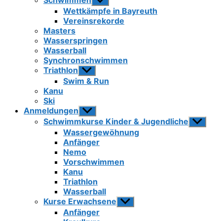
Schwimmen
Untermenü
anzeigen
Wettkämpfe in Bayreuth
Vereinsrekorde
Masters
Wasserspringen
Wasserball
Synchronschwimmen
Triathlon
Untermenü
anzeigen
Swim & Run
Kanu
Ski
Anmeldungen
Untermenü
anzeigen
Schwimmkurse Kinder & Jugendliche
Unterme
anzeigen
Wassergewöhnung
Anfänger
Nemo
Vorschwimmen
Kanu
Triathlon
Wasserball
Kurse Erwachsene
Untermenü
anzeigen
Anfänger