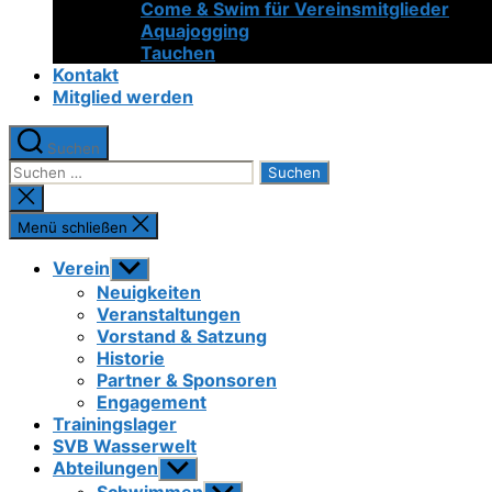
Come & Swim für Vereinsmitglieder
Aquajogging
Tauchen
Kontakt
Mitglied werden
Suchen
Suchen
nach:
Suche
schließen
Menü schließen
Verein
Untermenü
anzeigen
Neuigkeiten
Veranstaltungen
Vorstand & Satzung
Historie
Partner & Sponsoren
Engagement
Trainingslager
SVB Wasserwelt
Abteilungen
Untermenü
anzeigen