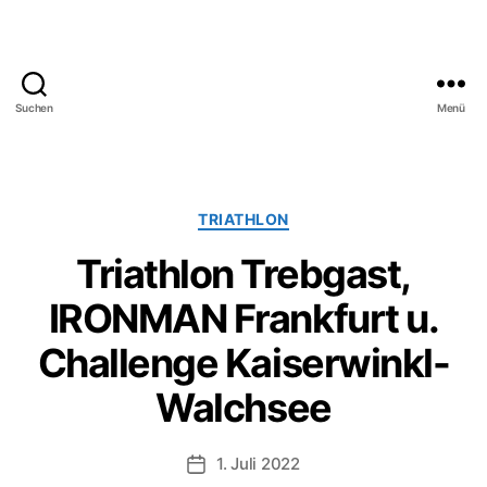
Suchen
Menü
SV
Bayreuth
1921
e.V.
Kategorien
TRIATHLON
Triathlon Trebgast,
IRONMAN Frankfurt u.
Challenge Kaiserwinkl-
Walchsee
1. Juli 2022
Veröffentlichungsdatum