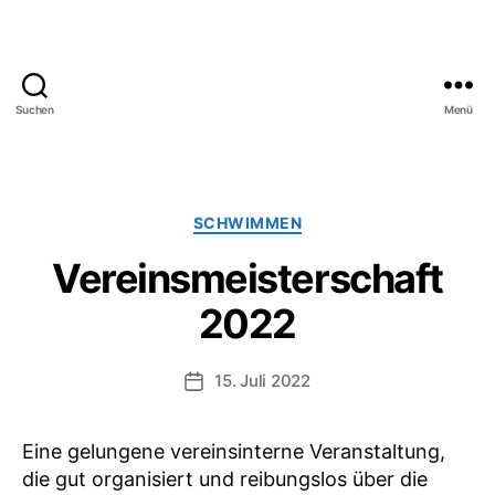
Suchen
Menü
SV
Bayreuth
1921
e.V.
Kategorien
SCHWIMMEN
Vereinsmeisterschaft
2022
15. Juli 2022
Veröffentlichungsdatum
Eine gelungene vereinsinterne Veranstaltung,
die gut organisiert und reibungslos über die