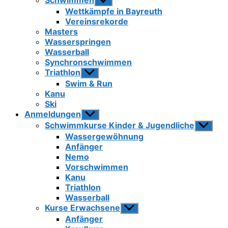
Schwimmen
Untermenü
anzeigen
Wettkämpfe in Bayreuth
Vereinsrekorde
Masters
Wasserspringen
Wasserball
Synchronschwimmen
Triathlon
Untermenü
anzeigen
Swim & Run
Kanu
Ski
Anmeldungen
Untermenü
anzeigen
Schwimmkurse Kinder & Jugendliche
Unterme
anzeigen
Wassergewöhnung
Anfänger
Nemo
Vorschwimmen
Kanu
Triathlon
Wasserball
Kurse Erwachsene
Untermenü
anzeigen
Anfänger