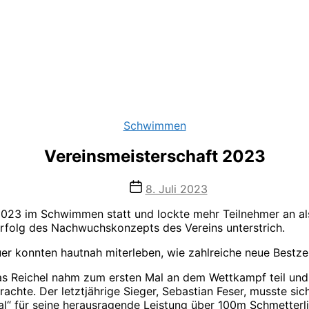
Kategorien
Schwimmen
Vereinsmeisterschaft 2023
Veröffentlichungsdatum
8. Juli 2023
23 im Schwimmen statt und lockte mehr Teilnehmer an als j
 Erfolg des Nachwuchskonzepts des Vereins unterstrich.
 konnten hautnah miterleben, wie zahlreiche neue Bestzei
as Reichel nahm zum ersten Mal an dem Wettkampf teil und 
achte. Der letztjährige Sieger, Sebastian Feser, musste si
“ für seine herausragende Leistung über 100m Schmetterlin