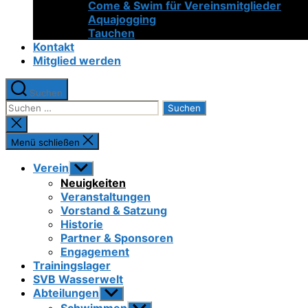
Come & Swim für Vereinsmitglieder
Aquajogging
Tauchen
Kontakt
Mitglied werden
Suchen
Suchen
nach:
Suche
schließen
Menü schließen
Verein
Untermenü
anzeigen
Neuigkeiten
Veranstaltungen
Vorstand & Satzung
Historie
Partner & Sponsoren
Engagement
Trainingslager
SVB Wasserwelt
Abteilungen
Untermenü
anzeigen